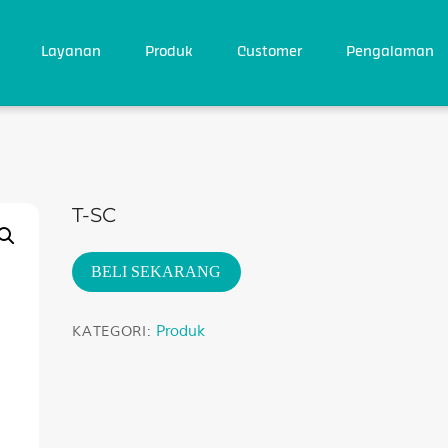
Back
To
Top
Layanan
Produk
Customer
Pengalaman
T-SC
BELI SEKARANG
Produk
KATEGORI: