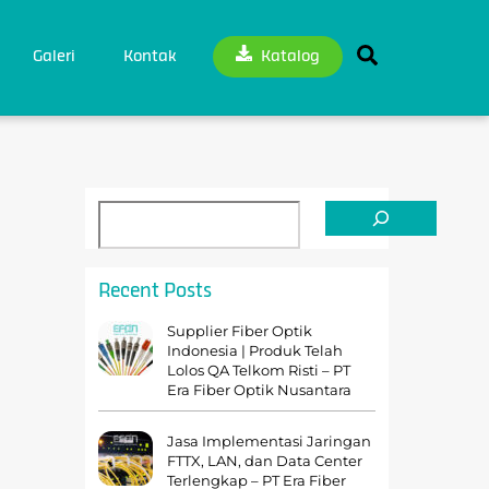
Search
Galeri
Kontak
Katalog
Cari
Recent Posts
Supplier Fiber Optik
Indonesia | Produk Telah
Lolos QA Telkom Risti – PT
Era Fiber Optik Nusantara
Jasa Implementasi Jaringan
FTTX, LAN, dan Data Center
Terlengkap – PT Era Fiber