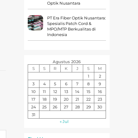
Optik Nusantara
PT Era Fiber Optik Nusantara:
Spesialis Patch Cord &
MPO/MTP Berkualitas di
Indonesia
Agustus 2026
S
S
R
K
J
S
M
1
2
3
4
5
6
7
8
9
10
11
12
13
14
15
16
17
18
19
20
21
22
23
24
25
26
27
28
29
30
31
« Jul