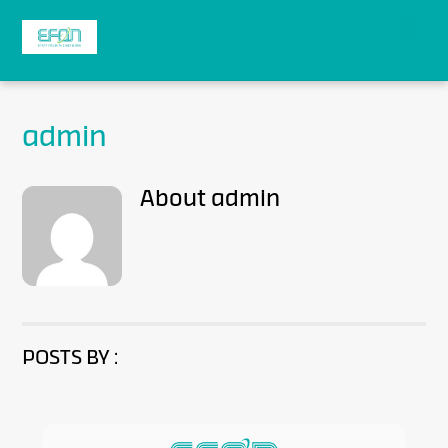
Skip
Back
Men
to
To
content
Top
admin
About
admin
POSTS BY :